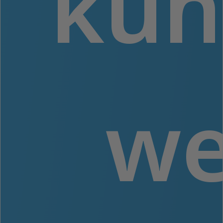
kun
we