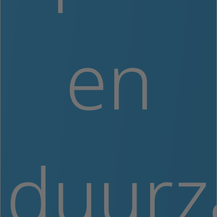
en
duur