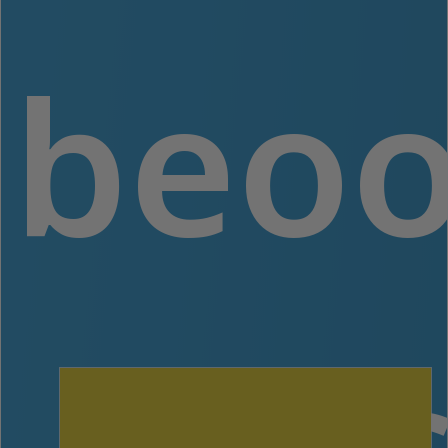
beoo
ons