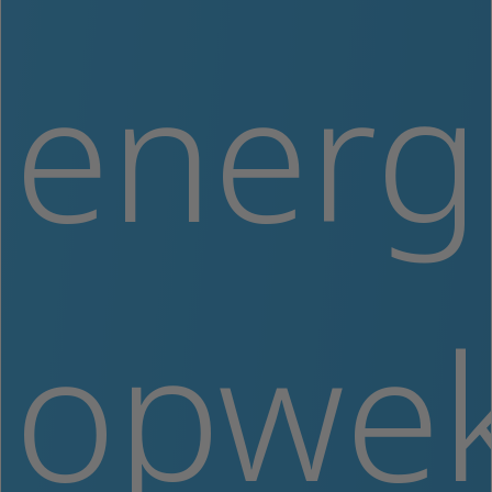
energ
opwe