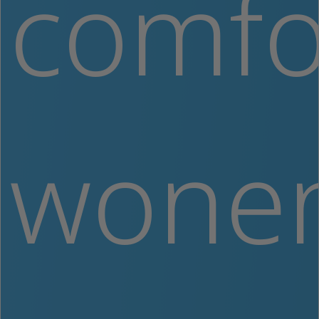
comfo
wonen