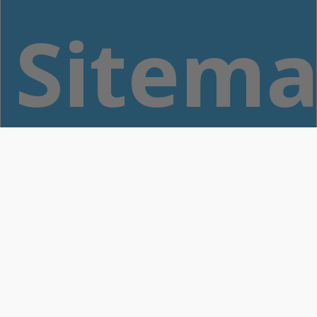
Sitem
Home
Zonnepanelen
Thuisbatterij
Laadpaal
Warmtepomp
Airconditioning
Reviews