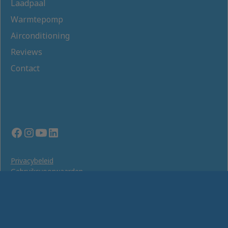
Laadpaal
Warmtepomp
Airconditioning
Reviews
Contact
Privacybeleid
Gebruiksvoorwaarden
Cookies Instellingen
© 2025 De Koning Energie