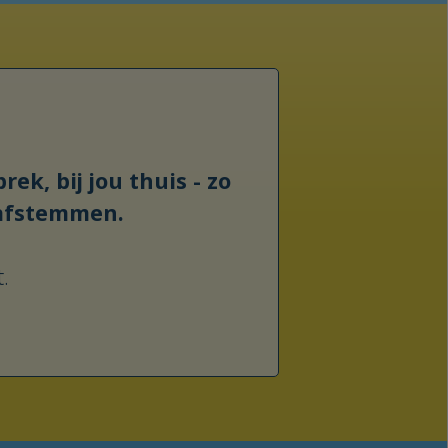
ert?
ek, bij jou thuis - zo
 afstemmen.
.