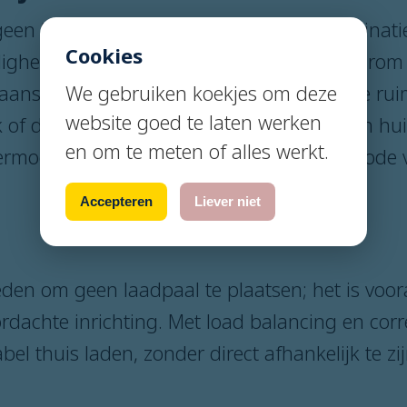
geen “doos aan de muur”, maar een combinatie
Cookies
ligheidsvoorzieningen en instellingen. Daarom
aansluiting (1-fase/3-fase), de beschikbare rui
We gebruiken koekjes om deze
website goed te laten werken
f doorvoer), en het gelijktijdig verbruik in h
en om te meten of alles werkt.
rmogen en kiezen we de juiste meetmethode v
Accepteren
Liever niet
eden om geen laadpaal te plaatsen; het is voo
dachte inrichting. Met load balancing en correc
el thuis laden, zonder direct afhankelijk te zi