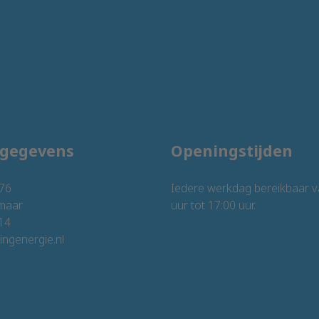
tgegevens
Openingstijden
76
Iedere werkdag bereikbaar v
maar
uur tot 17:00 uur.
14
ngenergie.nl