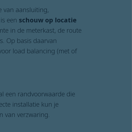
 van aansluiting,
 is een
schouw op locatie
mte in de meterkast, de route
uis. Op basis daarvan
oor load balancing (met of
ral een randvoorwaarde die
te installatie kun je
jn van verzwaring.