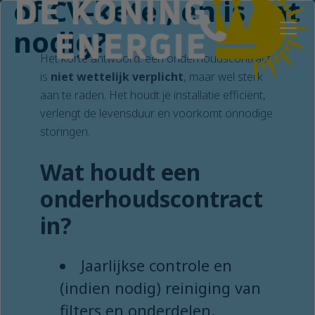
of CV-ketel, en is dat
nodig?
Het korte antwoord: een onderhoudscontract
is
niet wettelijk verplicht
, maar wel sterk
aan te raden. Het houdt je installatie efficiënt,
verlengt de levensduur en voorkomt onnodige
storingen.
Wat houdt een
onderhoudscontract
in?
Jaarlijkse controle en
(indien nodig) reiniging van
filters en onderdelen.