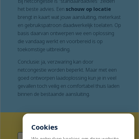
Bij netcongestie is “standaardadvies” zelden
het beste advies. Een
schouw op locatie
brengt in kaart wat jouw aansluiting, meterkast
en gebruikspatroon daadwerkelijk toelaten. Op
basis daarvan ontwerpen we een oplossing
die vandaag werkt en voorbereid is op
toekomstige uitbreiding.
Conclusie: ja, verzwaring kan door
netcongestie worden beperkt. Maar met een
goed ontworpen laadoplossing kun je in veel
gevallen toch veilig en comfortabel thuis laden
binnen de bestaande aansluiting.
Cookies