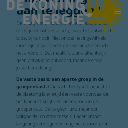
aan te leggen?
De vraag wat er nodig is om een laadpunt aan
te leggen klinkt eenvoudig, maar het antwoord
is dat bijna nooit. Niet omdat het ingewikkeld
moet zijn, maar omdat elke woning technisch
net anders is. Dat maakt “situatie-afhankelijk”
geen ontwijkend antwoord, maar de enige
juiste benadering.
De vaste basis: een aparte groep in de
groepenkast.
Ongeacht het type laadpunt of
de plaatsing is er altijd één vaste voorwaarde:
het laadpunt krijgt een eigen groep in de
groepenkast. Dat is geen luxe, maar een
veiligheids- en stabiliteitseis. Laden vraagt
langdurig vermogen en mag niet concurreren