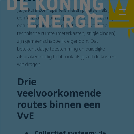
Ja, je kunt zonnepanelen laten plaatsen als je in
een
VvE
zit, maar het proces is anders dan bij
een eengezinswoning. Het dak en vaak ook de
technische ruimte (meterkasten, stijgleidingen)
zijn gemeenschappelijk eigendom. Dat
betekent dat je toestemming en duidelijke
afspraken nodig hebt, óók als jij zelf de kosten
wilt dragen.
Drie
veelvoorkomende
routes binnen een
VvE
Collectief systeem
: de