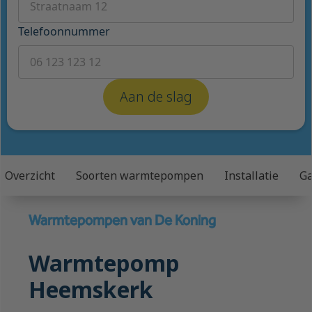
Telefoonnummer
Overzicht
Soorten warmtepompen
Installatie
Ga
Warmtepompen van De Koning
Warmtepomp
Heemskerk