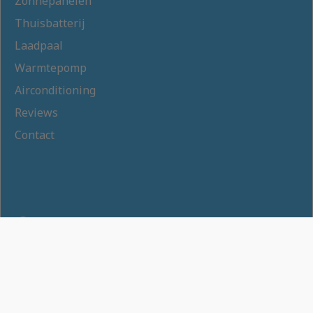
Zonnepanelen
Thuisbatterij
Laadpaal
Warmtepomp
Airconditioning
Reviews
Contact
Privacybeleid
Gebruiksvoorwaarden
Cookies Instellingen