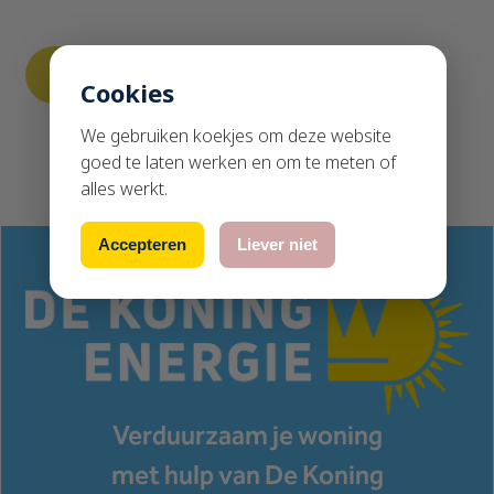
Cookies
We gebruiken koekjes om deze website
goed te laten werken en om te meten of
alles werkt.
Accepteren
Liever niet
Verduurzaam je woning
met hulp van De Koning