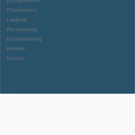
Zonnepanelen
Thuisbatterij
Laadpaal
Warmtepomp
Airconditioning
Reviews
Contact
Privacybeleid
Gebruiksvoorwaarden
Cookies Instellingen