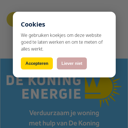
Cookies
We gebruiken koekjes om deze website
goed te laten werken en om te meten of
alles werkt.
Accepteren
Liever niet
Verduurzaam je woning
met hulp van De Koning