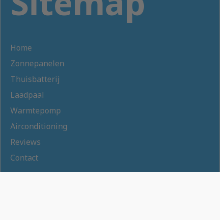
Sitemap
Home
Zonnepanelen
Thuisbatterij
Laadpaal
Warmtepomp
Airconditioning
Reviews
Contact