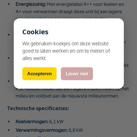
Energiezuinig:
Met energielabel A++ voor koelen en
A+ voor verwarmen draagt deze unit bij aan lagere
energiekosten en een kleinere ecologische
voetafdruk.
Cookies
Stille werking:
Het geluidsniveau van de binnenunit
varieert tussen 24 dB(A) en 46 dB(A), wat zorgt voor
We gebruiken koekjes om deze website
een comfortabele en rustige omgeving.
goed te laten werken en om te meten of
alles werkt.
Compact ontwerp:
Dankzij de afmetingen van 923
mm (B) x 305 mm (H) x 263 mm (D) is de unit geschikt
voor uiteenlopende installaties.
Accepteren
Liever niet
Milieuvriendelijk koudemiddel:
Maakt gebruik van
R32-koudemiddel, dat een lagere impact heeft op het
milieu en voldoet aan de nieuwste milieunormen.
Technische specificaties:
Koelvermogen:
6,1 kW
Verwarmingsvermogen:
6,8 kW