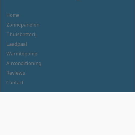
Home
Zonnepanelen
Thuisbatterij
Laadpaal
Warmtepomp
Airconditioning
Reviews
Contact