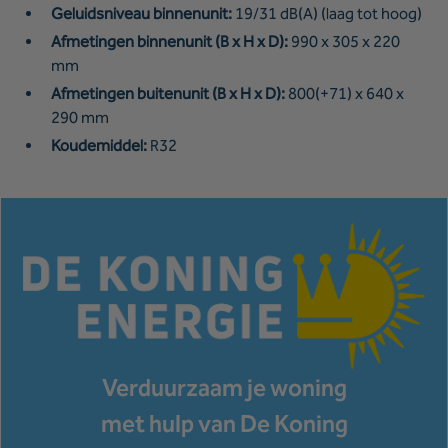
Geluidsniveau binnenunit:
19/31 dB(A) (laag tot hoog)
Afmetingen binnenunit (B x H x D):
990 x 305 x 220
mm
Afmetingen buitenunit (B x H x D):
800(+71) x 640 x
290 mm
Koudemiddel:
R32
Verduurzaam je woning
met hulp van De Koning