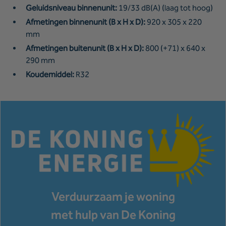
Geluidsniveau binnenunit:
19/33 dB(A) (laag tot hoog)
Afmetingen binnenunit (B x H x D):
920 x 305 x 220
mm
Afmetingen buitenunit (B x H x D):
800 (+71) x 640 x
290 mm
Koudemiddel:
R32
Verduurzaam je woning
met hulp van De Koning