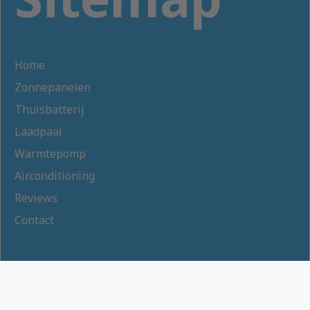
Home
Zonnepanelen
Thuisbatterij
Laadpaal
Warmtepomp
Airconditioning
Reviews
Contact