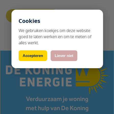
Cookies
We gebruiken koekjes om deze website
goed te laten werken en om te meten of
alles werkt.
Accepteren
Liever niet
Verduurzaam je woning
met hulp van De Koning