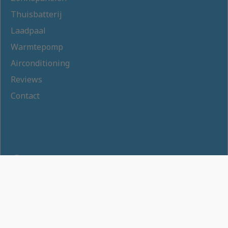
Thuisbatterij
Laadpaal
Warmtepomp
Airconditioning
Reviews
Contact
Privacybeleid
Gebruiksvoorwaarden
Cookies Instellingen