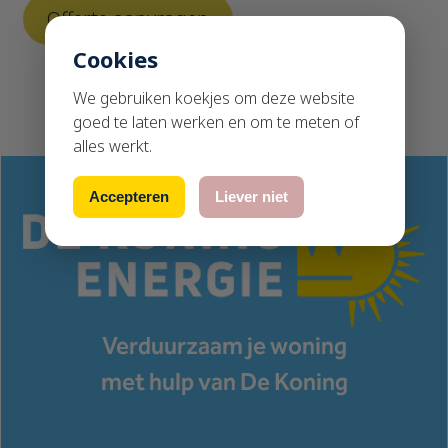
Cookies
We gebruiken koekjes om deze website
goed te laten werken en om te meten of
alles werkt.
Accepteren
Liever niet
Verduurzaam je woning
met hulp van De Koning