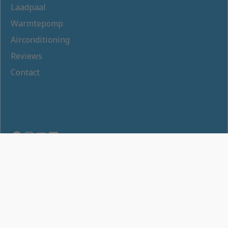
Laadpaal
Warmtepomp
Airconditioning
Reviews
Contact
Privacybeleid
Gebruiksvoorwaarden
Cookies Instellingen
© 2025 De Koning Energie